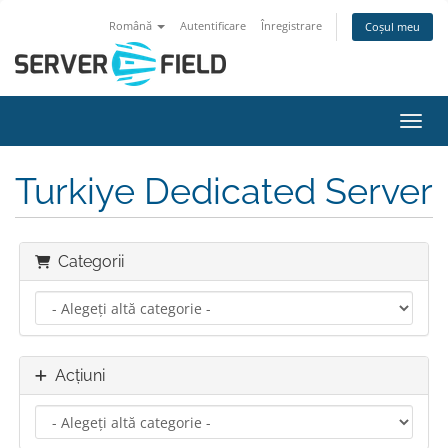
Română
Autentificare
Înregistrare
Coșul meu
Navig
Turkiye Dedicated Server
Categorii
Acțiuni