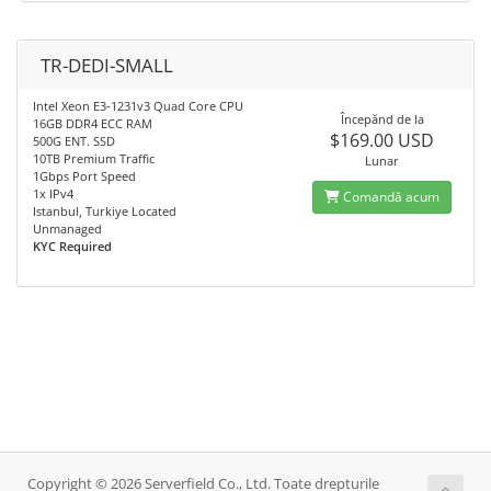
TR-DEDI-SMALL
Intel Xeon E3-1231v3 Quad Core CPU
Începănd de la
16GB DDR4 ECC RAM
$169.00 USD
500G ENT. SSD
10TB Premium Traffic
Lunar
1Gbps Port Speed
1x IPv4
Comandă acum
Istanbul, Turkiye Located
Unmanaged
KYC Required
Copyright © 2026 Serverfield Co., Ltd. Toate drepturile