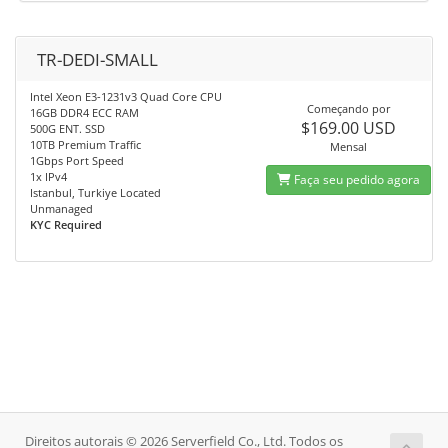
TR-DEDI-SMALL
Intel Xeon E3-1231v3 Quad Core CPU
Começando por
16GB DDR4 ECC RAM
$169.00 USD
500G ENT. SSD
10TB Premium Traffic
Mensal
1Gbps Port Speed
1x IPv4
Faça seu pedido agora
Istanbul, Turkiye Located
Unmanaged
KYC Required
Direitos autorais © 2026 Serverfield Co., Ltd. Todos os