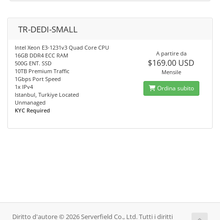
TR-DEDI-SMALL
Intel Xeon E3-1231v3 Quad Core CPU
A partire da
16GB DDR4 ECC RAM
$169.00 USD
500G ENT. SSD
10TB Premium Traffic
Mensile
1Gbps Port Speed
1x IPv4
Ordina subito
Istanbul, Turkiye Located
Unmanaged
KYC Required
Diritto d'autore © 2026 Serverfield Co., Ltd. Tutti i diritti