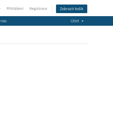
Přihlášení
Registrace
Zobrazit košík
 nás
Účet