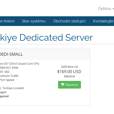
Čeština
e řešení
Stav systému
Obchodní zástupci
Kontaktujte
kiye Dedicated Server
DEDI-SMALL
Xeon E3-1231v3 Quad Core CPU
Začínáme od
DR4 ECC RAM
$169.00 USD
NT. SSD
remium Traffic
Měsíčně
Port Speed
Objednat
l, Turkiye Located
aged
quired