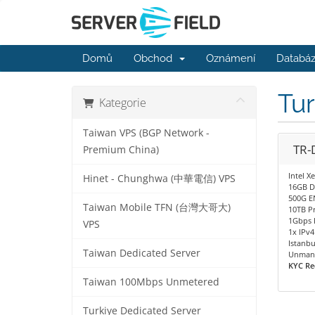
Domů
Obchod
Oznámení
Databáz
Tur
Kategorie
Taiwan VPS (BGP Network -
TR-
Premium China)
Intel 
Hinet - Chunghwa (中華電信) VPS
16GB D
500G E
Taiwan Mobile TFN (台灣大哥大)
10TB P
1Gbps 
VPS
1x IPv4
Istanbu
Taiwan Dedicated Server
Unman
KYC Re
Taiwan 100Mbps Unmetered
Turkiye Dedicated Server