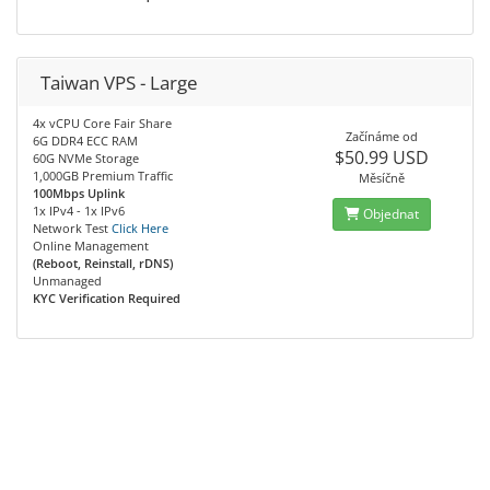
Taiwan VPS - Large
4x vCPU Core Fair Share
Začínáme od
6G DDR4 ECC RAM
$50.99 USD
60G NVMe Storage
1,000GB Premium Traffic
Měsíčně
100Mbps Uplink
1x IPv4 - 1x IPv6
Objednat
Network Test
Click Here
Online Management
(Reboot, Reinstall, rDNS)
Unmanaged
KYC Verification Required