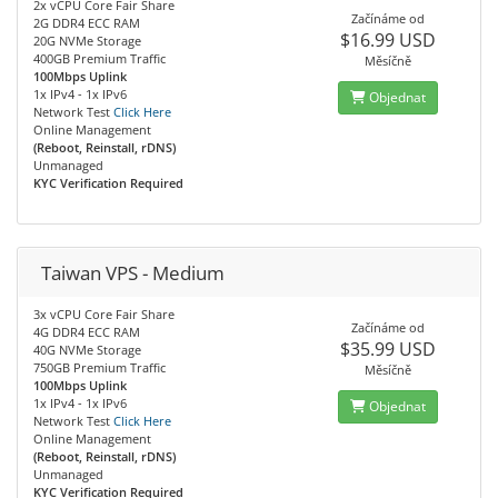
2x vCPU Core Fair Share
Začínáme od
2G DDR4 ECC RAM
$16.99 USD
20G NVMe Storage
400GB Premium Traffic
Měsíčně
100Mbps Uplink
1x IPv4 - 1x IPv6
Objednat
Network Test
Click Here
Online Management
(Reboot, Reinstall, rDNS)
Unmanaged
KYC Verification Required
Taiwan VPS - Medium
3x vCPU Core Fair Share
Začínáme od
4G DDR4 ECC RAM
$35.99 USD
40G NVMe Storage
750GB Premium Traffic
Měsíčně
100Mbps Uplink
1x IPv4 - 1x IPv6
Objednat
Network Test
Click Here
Online Management
(Reboot, Reinstall, rDNS)
Unmanaged
KYC Verification Required