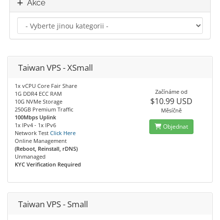
Akce
Taiwan VPS - XSmall
1x vCPU Core Fair Share
Začínáme od
1G DDR4 ECC RAM
$10.99 USD
10G NVMe Storage
250GB Premium Traffic
Měsíčně
100Mbps Uplink
1x IPv4 - 1x IPv6
Objednat
Network Test
Click Here
Online Management
(Reboot, Reinstall, rDNS)
Unmanaged
KYC Verification Required
Taiwan VPS - Small