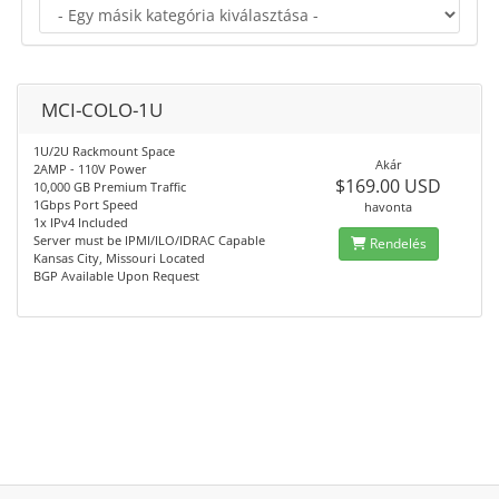
MCI-COLO-1U
1U/2U Rackmount Space
Akár
2AMP - 110V Power
$169.00 USD
10,000 GB Premium Traffic
1Gbps Port Speed
havonta
1x IPv4 Included
Server must be IPMI/ILO/IDRAC Capable
Rendelés
Kansas City, Missouri Located
BGP Available Upon Request