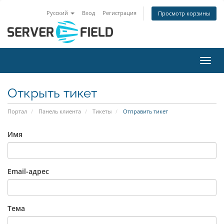
Русский
Вход
Регистрация
Просмотр корзины
Пере
Открыть тикет
Портал
Панель клиента
Тикеты
Отправить тикет
Имя
Email-адрес
Тема