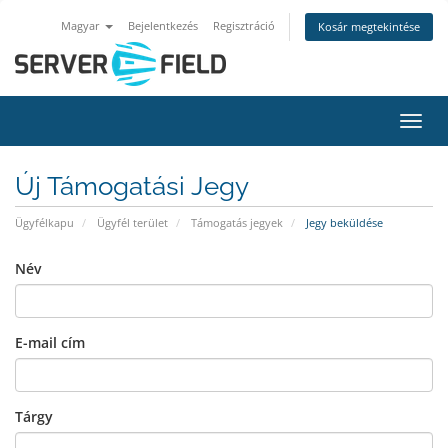
Magyar
Bejelentkezés
Regisztráció
Kosár megtekintése
Váltá
Új Támogatási Jegy
Ügyfélkapu
Ügyfél terület
Támogatás jegyek
Jegy beküldése
Név
E-mail cím
Tárgy