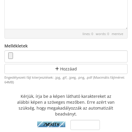
lines: 0 words: 0
mentve
Mellékletek
Hozzáad
Engedélyezett fájl kiterjesztések: .jpg, .gif, .jpeg, .png, .pdf (Maximális fájlméret:
64MB)
Kérjük, írja be a képen látható karaktereket az
alábbi képen a szöveges mezőben. Erre azért van
szükség, hogy megakadályozzák az automatizált
beadványt.