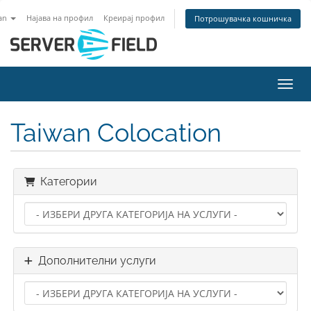
an
Најава на профил
Креирај профил
Потрошувачка кошничка
Вклу
Taiwan Colocation
Категории
Дополнителни услуги