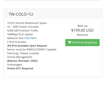
TW-COLO-1U
1U/2U Shared Rackmount Space
Веќе од
1A - 220V Power Included
$199.00 USD
4,000 GB Premium Traffic
100Mbps Port Speed
Месечно
Network Test
Click Here
2 IPv4 Included
НАРАЧАЈ ВЕДНАШ
/64 IPv6 Available Upon Request
Server must be IPMI/ILO/IDRAC Capable
Taichung, Taiwan Located
Online Management
(Reboot, Reinstall, rDNS)
Unmanaged
Online KYC Required