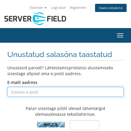
Estonian
Logi sisse
Registreeri
Vaata ostukorvi
Lülit
Unustatud salasõna taastatud
Unustasid parooli? Lähtestamisprotsessi alustamiseks
sisestage allpool oma e-posti aadress.
E-maili aadress
Palun sisestage pildil olevad tähemärgid
olemasolevasse tekstilahtrisse.