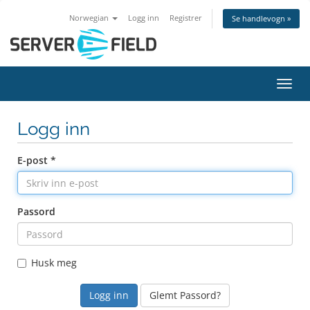
Norwegian
Logg inn
Registrer
Se handlevogn »
Bytt 
Logg inn
E-post *
Passord
Husk meg
Glemt Passord?