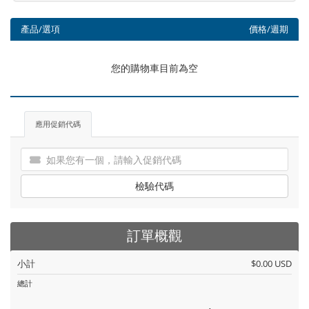
產品/選項
價格/週期
您的購物車目前為空
應用促銷代碼
檢驗代碼
訂單概觀
小計
$0.00 USD
總計