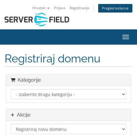
Hrvatski
Prijava
Registtracija
Pregled košarice
Preba
Registriraj domenu
Kategorije
Akcije